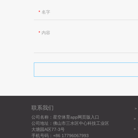
名字
内容
联系我们
公司名称：星空体育app网页版入口
>
公司地址：佛山市三水区中心科技工业区
大塘园A区77-3号
>
手机号码：+86 17796067993