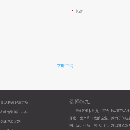
电话
立即咨询
选择博维
>
凝珠包装解决方案
博维环保材料是一家专业从事PVA水
农药包装解决方案
开发、生产和销售的企业。致力于传统
凝珠包装定制
的升级、创新与替代。已开发出聚乙烯