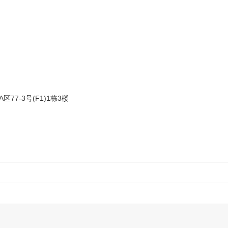
完美贴合洗碗块的形状
将洗碗碟包装成独立的小剂量，方便、环保、安全
7-3号(F1)1栋3楼