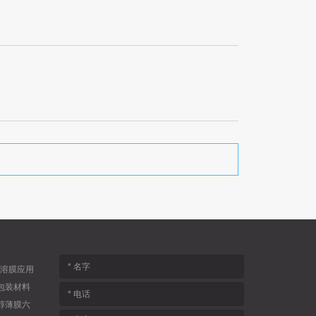
溶膜应用
包装材料
醇薄膜六