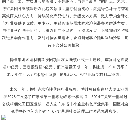
的辛勤付出。本次展会的落幕，不是终点，而是全新合作的起点。未来，
博维集团将继续深耕农化包装领域，坚守创新初心，聚焦绿色环保与智能
高效两大核心方向，持续优化产品性能、升级技术方案，致力于为全球农
化行业提供更优质、更专业、更贴合市场需求的水溶包装整体解决方案，
与行业伙伴携手同行，共推农化产业绿色、可持续发展！后续我们将持续
跟进展会合作意向，及时对接各类需求，欢迎新老客户随时咨询洽谈，期
待下次盛会再相聚！
博维集团水溶材料科技园项目在大塘镇正式开工建设。该项目总投资
超10亿元，固定投资超6亿元，预计建设工期一年，将建成一个10万平方
米，年生产5万吨
水溶性薄膜
的现代化、智能化新型材料工业园。
未来一年，将打造水溶性薄膜行业标杆。博维项目所在的大塘工业园
在2023年入选了广东省第一批碳达峰碳中和试点，2024年又第一批通过
省级精细化工园区复核，还入选广东省中小企业特色产业集群，园区社会
治理中心也入选全省“1+6+N”基层社会治理工作体系先进典型。