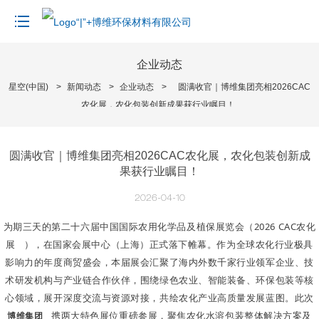
loading
企业动态
星空(中国)
>
新闻动态
>
企业动态
>
圆满收官｜博维集团亮相2026CAC
农化展，农化包装创新成果获行业瞩目！
圆满收官｜博维集团亮相2026CAC农化展，农化包装创新成
果获行业瞩目！
2026-04-10
为期三天的第二十六届中国国际农用化学品及植保展览会（
2026 CAC农化
展
），在国家会展中心（上海）正式落下帷幕。作为全球农化行业极具
影响力的年度商贸盛会，本届展会汇聚了海内外数千家行业领军企业、技
术研发机构与产业链合作伙伴，围绕绿色农业、智能装备、环保包装等核
心领域，展开深度交流与资源对接，共绘农化产业高质量发展蓝图。此次
携两大特色展位重磅参展，聚焦农化水溶包装整体解决方案及
博维集团